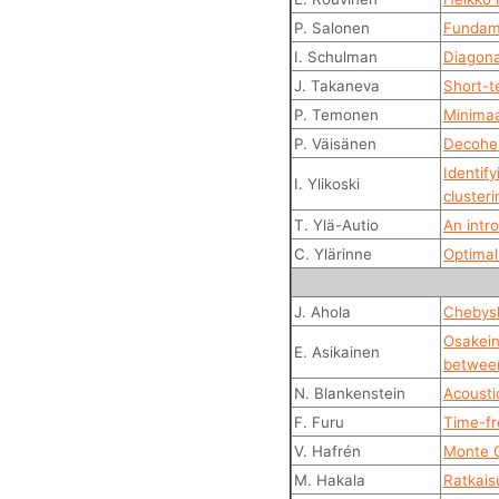
P. Salonen
Fundame
I. Schulman
Diagona
J. Takaneva
Short-t
P. Temonen
Minimaa
P. Väisänen
Decoher
Identif
I. Ylikoski
clusteri
T. Ylä-Autio
An intr
C. Ylärinne
Optimal
J. Ahola
Chebysh
Osakein
E. Asikainen
between
N. Blankenstein
Acousti
F. Furu
Time-fr
V. Hafrén
Monte Ca
M. Hakala
Ratkais