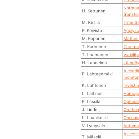
Normaal
H. Kettunen
transfor
M. Kirsilä
Time Se
P. Koivisto
Applyin
M. Koponen
Mathema
T. Korhonen
The rec
T. Laamanen
Viabili
H. Lahdelma
Lämpöyh
A condi
P. Lähteenmäki
monitor
K. Lahtonen
Investi
L. Laitinen
Homogeen
E. Lassila
Optimal 
J. Lindell,
On the 
L. Louhikoski
Ominais
V. Lymysalo
Automat
Assessm
T. Mäkelä