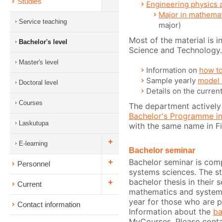
Studies
Engineering physics
Major in mathema
Service teaching
major)
Most of the material is 
Bachelor's level
Science and Technology.
Master's level
Information on
how to
Sample yearly
model 
Doctoral level
Details on the curren
Courses
The department actively
Bachelor's Programme i
Laskutupa
with the same name in Fin
E-learning
Bachelor seminar
Bachelor seminar is comp
Personnel
systems sciences. The s
bachelor thesis in their 
Current
mathematics and systems 
year for those who are p
Contact information
Information about the
ba
MyCourses. Please contac