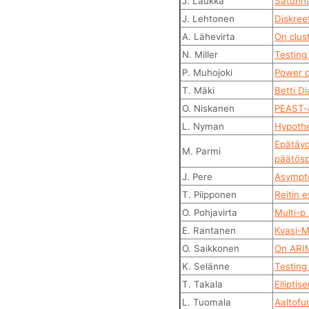
J. Laukka
Satunna
J. Lehtonen
Diskree
A. Lähevirta
On clus
N. Miller
Testing
P. Muhojoki
Power 
T. Mäki
Betti D
O. Niskanen
PEAST-a
L. Nyman
Hypothe
Epätäyd
M. Parmi
päätösp
J. Pere
Asympto
T. Piipponen
Reitin 
O. Pohjavirta
Multi-p
E. Rantanen
Kvasi-M
O. Saikkonen
On ARIM
K. Selänne
Testing
T. Takala
Elliptis
L. Tuomala
Aaltofu