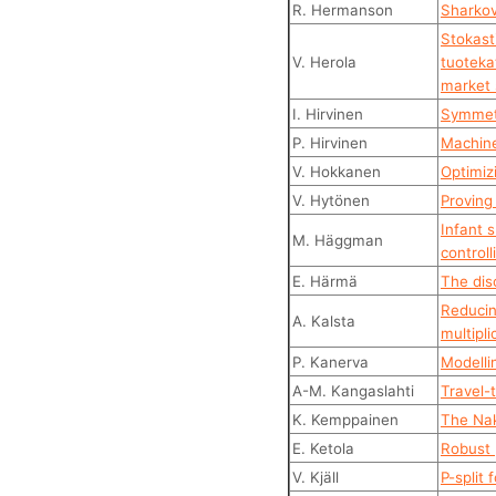
R. Hermanson
Sharko
Stokast
V. Herola
tuoteka
market 
I. Hirvinen
Symmetr
P. Hirvinen
Machine
V. Hokkanen
Optimiz
V. Hytönen
Proving
Infant 
M. Häggman
control
E. Härmä
The dis
Reducin
A. Kalsta
multipli
P. Kanerva
Modelli
A-M. Kangaslahti
Travel-
K. Kemppainen
The Na
E. Ketola
Robust 
V. Kjäll
P-split