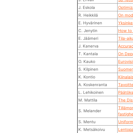
J. Eskola
Optimiza
R. Heikkilä
On mode
E. Hyvärinen
Yksinke
C. Jenytin
How to 
E. Jäämeri
Tila-ai
J. Kanerva
Accurac
T. Kantala
On Dep
O. Kauko
Eurovisi
S. Kilpinen
Suomen 
K. Kontio
Kiinala
A. Koskenranta
Tavoitt
L. Lehikoinen
Päätöks
M. Mattila
The Dis
Tillämp
S. Melander
fastigh
S. Mentu
Uniformi
K. Metsäkoivu
Lentopa