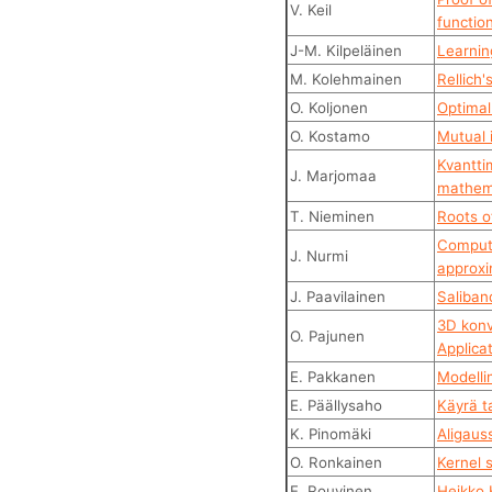
V. Keil
functio
J-M. Kilpeläinen
Learnin
M. Kolehmainen
Rellich
O. Koljonen
Optimal
O. Kostamo
Mutual 
Kvantti
J. Marjomaa
mathema
T. Nieminen
Roots o
Computi
J. Nurmi
approxi
J. Paavilainen
Saliban
3D konv
O. Pajunen
Applica
E. Pakkanen
Modelli
E. Päällysaho
Käyrä ta
K. Pinomäki
Aligaus
O. Ronkainen
Kernel 
E. Rouvinen
Heikko 