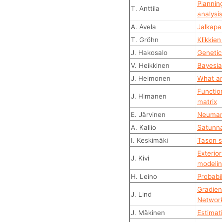
Planning
T. Anttila
analysi
A. Avela
Jalkapal
T. Gröhn
Klikkie
J. Hakosalo
Genetic
V. Heikkinen
Bayesia
J. Heimonen
What ar
Functio
J. Himanen
matrix
E. Järvinen
Neumann
A. Kallio
Satunna
I. Keskimäki
Tason s
Exterio
J. Kivi
modeli
H. Leino
Probabi
Gradien
J. Lind
Networ
J. Mäkinen
Estimat