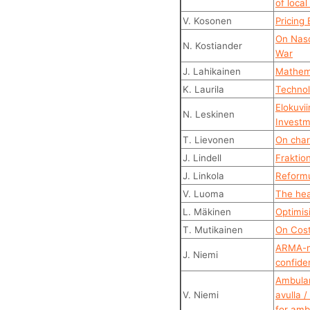
of local
V. Kosonen
Pricing
On Nasd
N. Kostiander
War
J. Lahikainen
Mathema
K. Laurila
Technol
Elokuvii
N. Leskinen
Investm
T. Lievonen
On char
J. Lindell
Fraktio
J. Linkola
Reformu
V. Luoma
The hea
L. Mäkinen
Optimis
T. Mutikainen
On Cost
ARMA-ma
J. Niemi
confide
Ambulan
V. Niemi
avulla 
for amb