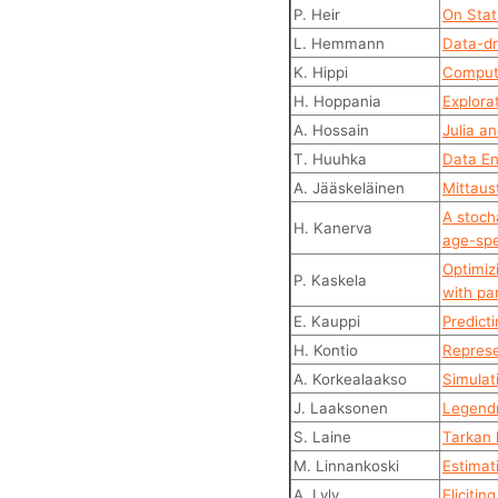
P. Heir
On Stat
L. Hemmann
Data-dr
K. Hippi
Computi
H. Hoppania
Explorat
A. Hossain
Julia an
T. Huuhka
Data En
A. Jääskeläinen
Mittaus
A stoch
H. Kanerva
age-spe
Optimiz
P. Kaskela
with pa
E. Kauppi
Predict
H. Kontio
Represe
A. Korkealaakso
Simulat
J. Laaksonen
Legendr
S. Laine
Tarkan 
M. Linnankoski
Estimat
A. Lyly
Eliciti