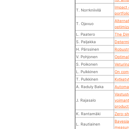
Impact 
T. Norrkniivilä
portfoli
Alterna
T. Ojavuo
optimiz
L. Paatero
The Dim
S. Paljakka
Determi
H. Pärssinen
Robustn
V. Pohjonen
Optimal
S. Poikonen
Veturin
L. Pulkkinen
On comp
T. Pulkkinen
Kytkety
A. Raduly Baka
Automat
Vastust
J. Rajasalo
voimant
product
K. Rantamäki
Zero-sho
Bayesia
L. Rautiainen
measur