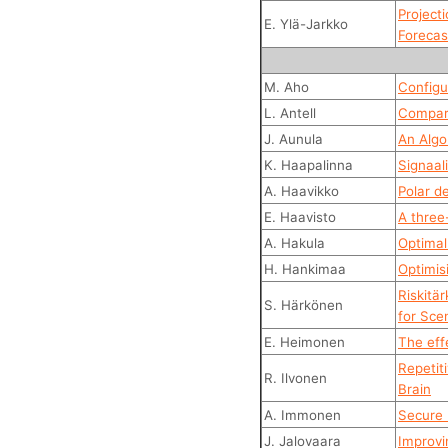
Project
E. Ylä-Jarkko
Forecas
M. Aho
Configu
L. Antell
Compari
J. Aunula
An Algo
K. Haapalinna
Signaal
A. Haavikko
Polar d
E. Haavisto
A three
A. Hakula
Optimal
H. Hankimaa
Optimis
Riskitä
S. Härkönen
for Sce
E. Heimonen
The eff
Repetit
R. Ilvonen
Brain
A. Immonen
Secure 
J. Jalovaara
Improvi