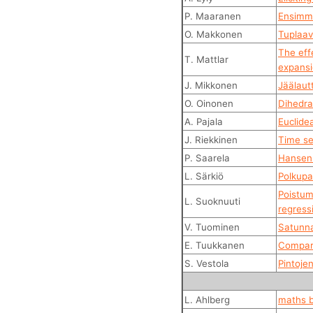
P. Maaranen
Ensimmä
O. Makkonen
Tuplaav
The eff
T. Mattlar
expans
J. Mikkonen
Jäälaut
O. Oinonen
Dihedra
A. Pajala
Euclide
J. Riekkinen
Time se
P. Saarela
Hansen 
L. Särkiö
Polkupa
Poistuma
L. Suoknuuti
regress
V. Tuominen
Satunna
E. Tuukkanen
Compari
S. Vestola
Pintoje
L. Ahlberg
maths b