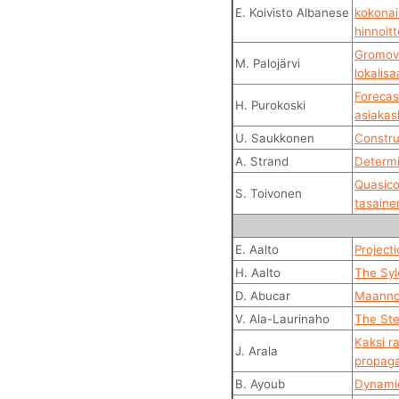
E. Koivisto Albanese
kokonai
hinnoitt
Gromov-
M. Palojärvi
lokalisa
Forecas
H. Purokoski
asiaka
U. Saukkonen
Constru
A. Strand
Determi
Quasico
S. Toivonen
tasaine
E. Aalto
Project
H. Aalto
The Syl
D. Abucar
Maanno
V. Ala-Laurinaho
The Ste
Kaksi r
J. Arala
propaga
B. Ayoub
Dynamic