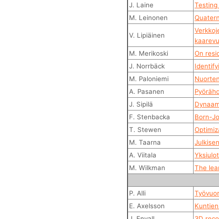
J. Laine
Testing
M. Leinonen
Quatern
Verkkoje
V. Lipiäinen
kaarevu
M. Merikoski
On resid
J. Norrbäck
Identify
M. Paloniemi
Nuorten 
A. Pasanen
Pyörähd
J. Sipilä
Dynaami
F. Stenbacka
Born-Jo
T. Stewen
Optimiza
M. Taarna
Julkise
A. Viitala
Yksiulo
M. Wilkman
The lea
P. Alli
Työvuor
E. Axelsson
Kuntien
J. Envall
3D reco