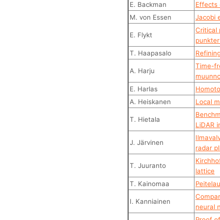
E. Backman
Effects 
M. von Essen
Jacobi 
Critica
E. Flykt
punkter
T. Haapasalo
Refinin
Time-fr
A. Harju
muunnok
E. Harlas
Homoto
A. Heiskanen
Local m
Benchma
T. Hietala
LiDAR i
Ilmavalv
J. Järvinen
radar p
Kirchho
T. Juuranto
lattice
T. Kainomaa
Peitela
Compari
I. Kanniainen
neural 
Proof o