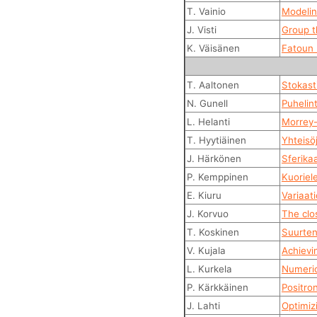
T. Vainio
Modelin
J. Visti
Group t
K. Väisänen
Fatoun 
T. Aaltonen
Stokast
N. Gunell
Puhelin
L. Helanti
Morrey-
T. Hyytiäinen
Yhteisö
J. Härkönen
Sferika
P. Kemppinen
Kuoriel
E. Kiuru
Variaat
J. Korvuo
The clo
T. Koskinen
Suurten
V. Kujala
Achievi
L. Kurkela
Numeric
P. Kärkkäinen
Positro
J. Lahti
Optimiz