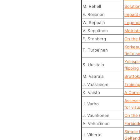
M. Rehell
Solutio
E. Reijonen
Impact 
W. Seppälä
Legendr
V. Seppänen
Metrist
E. Stenberg
On the 
Korkeau
T. Turpeinen
finite s
Ydinspi
S. Uusitalo
flippin
M. Vaarala
Bruttok
J. Vääräniemi
Trainin
K. Väistö
A Corre
Assessm
J. Varho
for visu
J. Vauhkonen
On the 
A. Vehniäinen
Forbidd
Simple 
J. Viherto
Gelfand