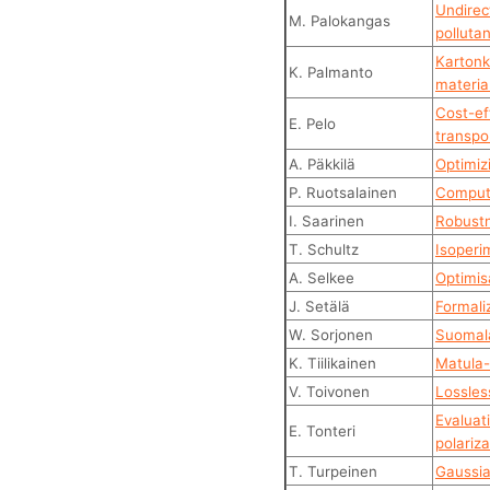
Undirec
M. Palokangas
polluta
Kartonki
K. Palmanto
materia
Cost-ef
E. Pelo
transpo
A. Päkkilä
Optimiz
P. Ruotsalainen
Computa
I. Saarinen
Robustn
T. Schultz
Isoperi
A. Selkee
Optimis
J. Setälä
Formali
W. Sorjonen
Suomala
K. Tiilikainen
Matula-l
V. Toivonen
Lossles
Evaluati
E. Tonteri
polariz
T. Turpeinen
Gaussia