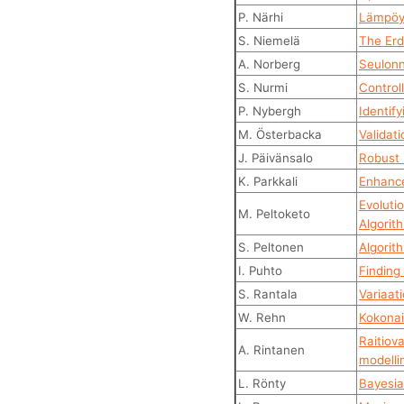
P. Närhi
Lämpöyh
S. Niemelä
The Erd
A. Norberg
Seulonn
S. Nurmi
Controll
P. Nybergh
Identif
M. Österbacka
Validat
J. Päivänsalo
Robust 
K. Parkkali
Enhance
Evoluti
M. Peltoketo
Algorit
S. Peltonen
Algorit
I. Puhto
Finding
S. Rantala
Variaat
W. Rehn
Kokonai
Raitiov
A. Rintanen
modelli
L. Rönty
Bayesia