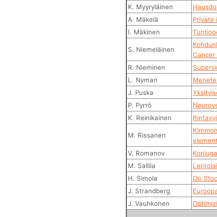
K. Myyryläinen
Hausdorf
A. Mäkelä
Private
I. Mäkinen
Tuntiop
Kohdunk
S. Niemeläinen
Cancer 
R. Nieminen
Supersi
L. Nyman
Menetel
J. Puska
Yksityi
P. Pyrrö
Neurove
K. Reinikainen
Rintasy
Kimmois
M. Rissanen
element
V. Romanov
Konjuga
M. Sallila
Lentolai
H. Simola
On Stoc
J. Strandberg
Euroopa
J. Vauhkonen
Optimiz