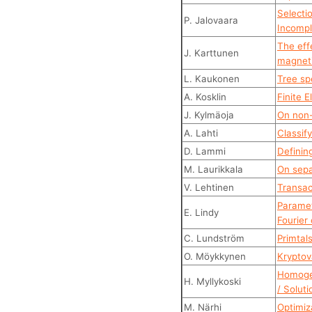
Selecti
P. Jalovaara
Incompl
The eff
J. Karttunen
magneti
L. Kaukonen
Tree sp
A. Kosklin
Finite 
J. Kylmäoja
On non-
A. Lahti
Classify
D. Lammi
Definin
M. Laurikkala
On separ
V. Lehtinen
Transac
Paramet
E. Lindy
Fourier
C. Lundström
Primtal
O. Möykkynen
Kryptov
Homogee
H. Myllykoski
/ Solut
M. Närhi
Optimiz