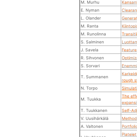
M. Murhu
Kansant
E. Nyman
Clearan
L. Olander
Generat
M. Ranta
Kiintopi
M. Runolinna
Transiti
S. Salminen
Luottam
J. Savela
Feature
R. Sihvonen
Optimiz
S. Sorvari
Enemmis
Karkeide
T. Summanen
rough st
N. Torpo
Simulat
The eff
M. Tuukka
expans
T. Tuukkanen
Self-Ad
V. Uusihärkälä
Methods
A. Valtonen
Portfoli
Platele