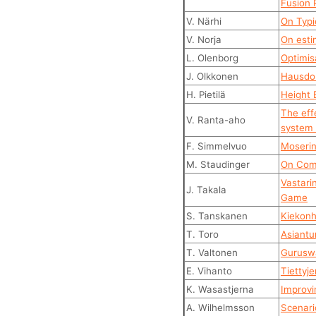
Fusion 
V. Närhi
On Typi
V. Norja
On esti
L. Olenborg
Optimisa
J. Olkkonen
Hausdor
H. Pietilä
Height 
The eff
V. Ranta-aho
system 
F. Simmelvuo
Moserin
M. Staudinger
On Comp
Vastari
J. Takala
Game
S. Tanskanen
Kiekonh
T. Toro
Asiantun
T. Valtonen
Guruswa
E. Vihanto
Tiettyj
K. Wasastjerna
Improvi
A. Wilhelmsson
Scenari