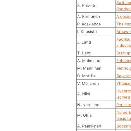
Saliban
S. Koivisto
floorbal
A. Korhonen
A decisi
P. Koskiahde
The imp
I. Kuusisto
Brouwer
Teollisu
J. Lahti
industr
T. Lahti
Startup
A. Malmlund
Enhanced
M. Manninen
Metric 
O. Mattila
Bayesila
V. Moilanen
Yhteisö
Hyperbo
A. Niini
isometr
N. Nordlund
Persist
Numeric
M. Ollila
basis f
A. Paakkinen
Bootstr