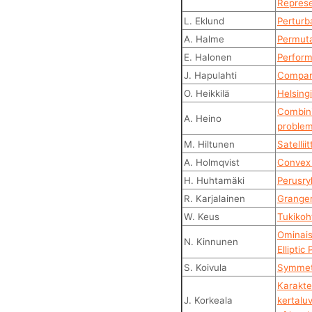
Represe
L. Eklund
Perturb
A. Halme
Permuta
E. Halonen
Perfor
J. Hapulahti
Compart
O. Heikkilä
Helsing
Combini
A. Heino
proble
M. Hiltunen
Satellii
A. Holmqvist
Convex 
H. Huhtamäki
Perusry
R. Karjalainen
Granger 
W. Keus
Tukikoh
Ominaisa
N. Kinnunen
Elliptic
S. Koivula
Symmetr
Karakte
J. Korkeala
kertaluv