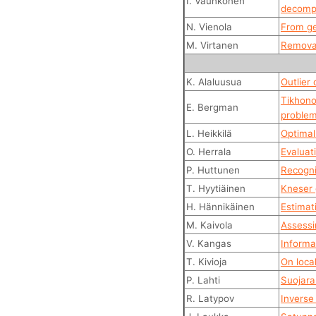
I. Vauhkonen
decomp
N. Vienola
From ge
M. Virtanen
Removal
K. Alaluusua
Outlier
Tikhono
E. Bergman
proble
L. Heikkilä
Optimal
O. Herrala
Evaluat
P. Huttunen
Recogni
T. Hyytiäinen
Kneser 
H. Hännikäinen
Estimat
M. Kaivola
Assessin
V. Kangas
Informa
T. Kivioja
On loca
P. Lahti
Suojara
R. Latypov
Inverse