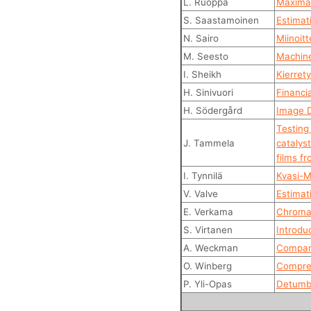
L. Ruoppa
Maximal
S. Saastamoinen
Estimat
N. Sairo
Miinoitt
M. Seesto
Machine
I. Sheikh
Kierret
H. Sinivuori
Financi
H. Södergård
Image D
Testing 
J. Tammela
catalys
films f
I. Tynnilä
Kvasi-M
V. Valve
Estimat
E. Verkama
Chromat
S. Virtanen
Introdu
A. Weckman
Compari
O. Winberg
Compres
P. Yli-Opas
Detumbl