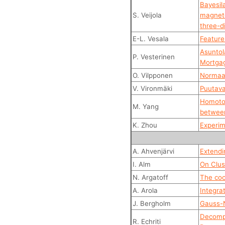
Bayesil
S. Veijola
magneto
three-d
E-L. Vesala
Feature
Asuntol
P. Vesterinen
Mortgag
O. Vilpponen
Normaali
V. Vironmäki
Puutava
Homotop
M. Yang
betwee
K. Zhou
Experim
A. Ahvenjärvi
Extendi
I. Alm
On Clus
N. Argatoff
The coo
A. Arola
Integrat
J. Bergholm
Gauss-
Decompo
R. Echriti