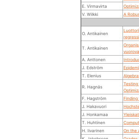
E. Virmavirta
Optimiz
V. Wilkki
A Robus
Luottori
O. Antikainen
regress
Organis
T. Antikainen
vuorova
A. Anttonen
Introdu
J. Edström
Epidemi
T. Elenius
Algebra
Testing
R. Hagnäs
Optimiz
F. Hagström
Finding
J. Hakavuori
Hochste
J. Honkamaa
Yleiska
T. Huhtinen
Computa
H. Iivarinen
On the 
K. Jakobsson
Grades 